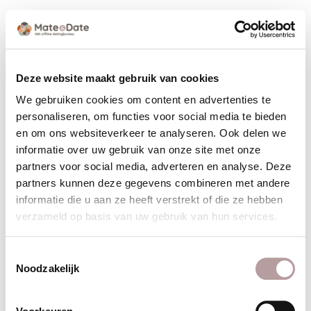
Festival voorbij? Zomer aan!
Plan vrijblijvend een momentje met een
Deze website maakt gebruik van cookies
matchmaker in van Mate & Date voor na het
We gebruiken cookies om content en advertenties te
Zomerspektakel. Misschien is dit wel jouw beste
personaliseren, om functies voor social media te bieden
“after” van de dag. Spreken we je gauw?
en om ons websiteverkeer te analyseren. Ook delen we
informatie over uw gebruik van onze site met onze
Naam
partners voor social media, adverteren en analyse. Deze
partners kunnen deze gegevens combineren met andere
informatie die u aan ze heeft verstrekt of die ze hebben
verzameld op basis van uw gebruik van hun services.
Telefoon
Toestemmingsselectie
Noodzakelijk