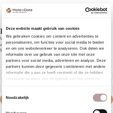
Deze website maakt gebruik van cookies
Blijf op de hoogte!
We gebruiken cookies om content en advertenties te
Wil jij niks missen van onze nieuwste updates, exclusieve
personaliseren, om functies voor social media te bieden
aanbiedingen, inspirerende (online) sessies en handige tips?
en om ons websiteverkeer te analyseren. Ook delen we
Meld je dan aan voor onze nieuwsbrief!
informatie over uw gebruik van onze site met onze
partners voor social media, adverteren en analyse. Deze
Als eerste op de hoogte over events
partners kunnen deze gegevens combineren met andere
Inspiratie, tips en nieuws rechtstreeks in je inbox
informatie die u aan ze heeft verstrekt of die ze hebben
verzameld op basis van uw gebruik van hun services.
Toestemmingsselectie
Noodzakelijk
Gratis aanmelden