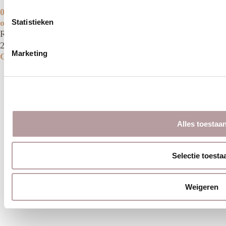
085 210 17 00
Statistieken
ontmoet@mateanddate.nl
Raadhuisstraat 263
2406 AD Alphen aan den Rijn
Marketing
Contact
Algemene voorwaarden
Privacy verklaring
Website gemaakt door: PurpleBird
Alles toestaa
Selectie toesta
Weigeren