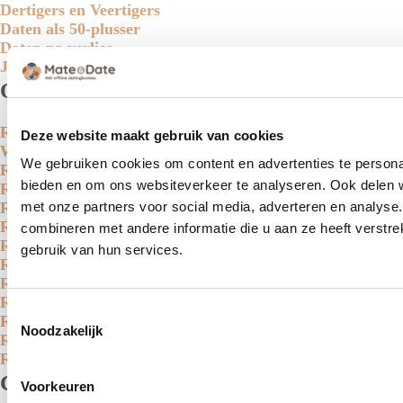
Dertigers en Veertigers
Daten als 50-plusser
Daten na verlies
Jonge senioren
Onze aanpak
Relatiebemiddeling
Deze website maakt gebruik van cookies
Workshop - Single Works
We gebruiken cookies om content en advertenties te personal
Relatiebemiddeling Zuid-Holland
bieden en om ons websiteverkeer te analyseren. Ook delen w
Relatiebemiddeling Noord-Holland
Relatiebemiddeling Den Haag
met onze partners voor social media, adverteren en analys
Relatiebemiddeling Rotterdam
combineren met andere informatie die u aan ze heeft verstr
Relatiebemiddeling Amsterdam
gebruik van hun services.
Relatiebemiddeling Utrecht
Relatiebemiddeling Leiden
Relatiebemiddeling Eindhoven
Toestemmingsselectie
Relatiebemiddeling Amersfoort
Noodzakelijk
Relatiebemiddeling Tilburg
Relatiebemiddeling 's-Hertogenbosch
Contact
Voorkeuren