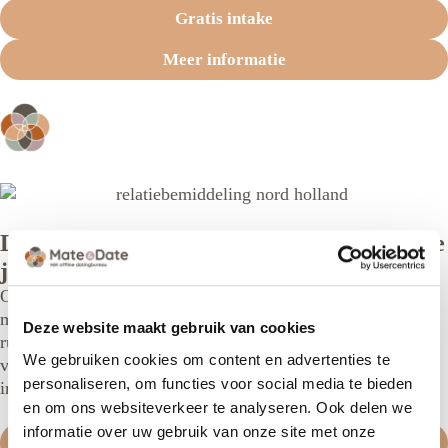
Gratis intake
Meer informatie
Durf en blijf dromen, ook na je 65ste heb je
je fantasiën
Ook na je 65e heb je fantasieën—over haar, hem, meerdere
mensen, of iets buiten de hokjes. Vroeger was daar minder
Deze website maakt gebruik van cookies
ruimte voor, nu mag je kiezen wat bij jóu past. Laat
We gebruiken cookies om content en advertenties te
verwachtingen los, volg je verlangen met respect en
personaliseren, om functies voor social media te bieden
instemming. Durf te dromen, je bent niet “te oud”.
en om ons websiteverkeer te analyseren. Ook delen we
informatie over uw gebruik van onze site met onze
Gratis intake