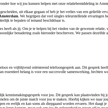
eronder hoe wij jou kunnen helpen met onze relatiebemiddeling in Ams
gescheiden, uit elkaar gegaan of heb je het verlies van een geliefde erv
Amsterdam
. We begrijpen dat veel singles teleurstellende ervaringen 
terlijk te bepalen of iemand beschikbaar is.
es heeft als jij. Om je te helpen bij het vinden van de gewenste relatie
ersoonlijke benadering zoals hieronder beschreven. We passen dezelfde a
eloos en vrijblijvend oriënterend telefoongesprek aan. Dit gesprek heef
 essentieel belang is voor een succesvolle samenwerking, hechten we er
ijk kennismakingsgesprek voor jou. Dit gesprek kan plaatsvinden bij jo
erzamelen om de juiste match voor jou te maken. Hierbij kijken we naar
 open en eerlijk en kan soms als diepgaand worden ervaren. Het daagt j
eter te leren kennen, maar ook om jou de gelegenheid te geven stil te staa