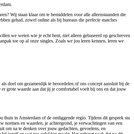
terdam.
aren? Wij staan klaar om te bemiddelen voor alle alleenstaanden die
hebben gehad, zowel online als bij bureaus die perfecte matches
, willen we weten wie je echt bent, niet alleen gebaseerd op geschreven
anpak toe op al onze singles. Zoals we jou leren kennen, leren we
t als doel om gezamenlijk te beoordelen of ons concept aansluit bij de
 grote waarde aan dat jij je comfortabel voelt bij ons en dat jouw
u thuis in Amsterdam of de omliggende regio. Tijdens dit gesprek sta
 jouw normen en waarden, je achtergrond, je verwachtingen van een
e uit om na te denken over jouw gedachten, gevoelens, en
n bij jezelf en wat jou gelukkig maakt. Het gebeurt vaak dat na dit