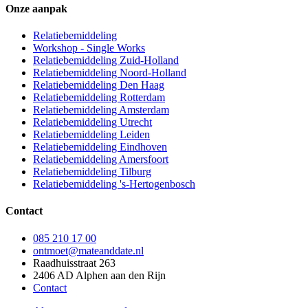
Onze aanpak
Relatiebemiddeling
Workshop - Single Works
Relatiebemiddeling Zuid-Holland
Relatiebemiddeling Noord-Holland
Relatiebemiddeling Den Haag
Relatiebemiddeling Rotterdam
Relatiebemiddeling Amsterdam
Relatiebemiddeling Utrecht
Relatiebemiddeling Leiden
Relatiebemiddeling Eindhoven
Relatiebemiddeling Amersfoort
Relatiebemiddeling Tilburg
Relatiebemiddeling 's-Hertogenbosch
Contact
085 210 17 00
ontmoet@mateanddate.nl
Raadhuisstraat 263
2406 AD Alphen aan den Rijn
Contact