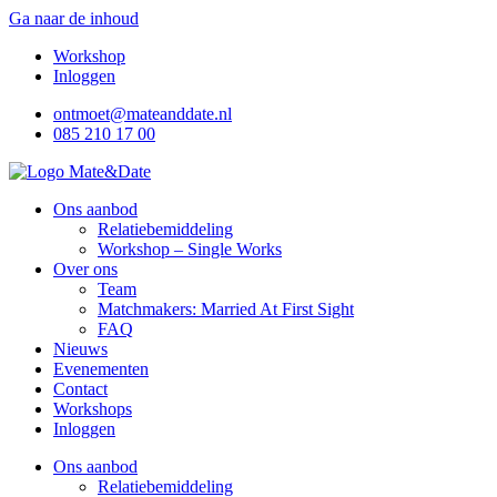
Ga naar de inhoud
Workshop
Inloggen
ontmoet@mateanddate.nl
085 210 17 00
Ons aanbod
Relatiebemiddeling
Workshop – Single Works
Over ons
Team
Matchmakers: Married At First Sight
FAQ
Nieuws
Evenementen
Contact
Workshops
Inloggen
Ons aanbod
Relatiebemiddeling