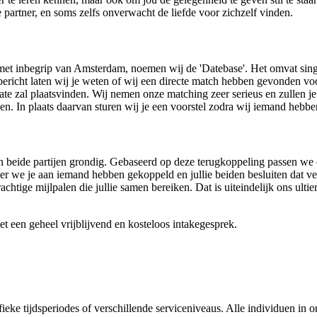
 partner, en soms zelfs onverwacht de liefde voor zichzelf vinden.
 met inbegrip van Amsterdam, noemen wij de 'Datebase'. Het omvat sing
bericht laten wij je weten of wij een directe match hebben gevonden voo
te zal plaatsvinden. Wij nemen onze matching zeer serieus en zullen je 
en. In plaats daarvan sturen wij je een voorstel zodra wij iemand hebbe
eide partijen grondig. Gebaseerd op deze terugkoppeling passen we ons t
we je aan iemand hebben gekoppeld en jullie beiden besluiten dat ver
htige mijlpalen die jullie samen bereiken. Dat is uiteindelijk ons ulti
met een geheel vrijblijvend en kosteloos intakegesprek.
eke tijdsperiodes of verschillende serviceniveaus. Alle individuen in on