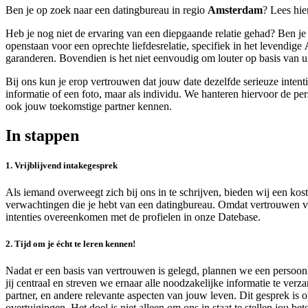
Ben je op zoek naar een datingbureau in regio
Amsterdam
? L
ees hi
Heb je nog niet de ervaring van een diepgaande relatie gehad? Ben je 
openstaan voor een oprechte liefdesrelatie, specifiek in het levendige
garanderen. Bovendien is het niet eenvoudig om louter op basis van ui
Bij ons kun je erop vertrouwen dat jouw date dezelfde serieuze intenti
informatie of een foto, maar als individu. We hanteren hiervoor de p
ook jouw toekomstige partner kennen.
In stappen
1. Vrijblijvend intakegesprek
Als iemand overweegt zich bij ons in te schrijven, bieden wij een kost
verwachtingen die je hebt van een datingbureau. Omdat vertrouwen van
intenties overeenkomen met de profielen in onze Datebase.
2. Tijd om je écht te leren kennen!
Nadat er een basis van vertrouwen is gelegd, plannen we een persoonl
jij centraal en streven we ernaar alle noodzakelijke informatie te v
partner, en andere relevante aspecten van jouw leven. Dit gesprek is
overtuigingen. Het doel is niet alleen om ons in staat te stellen jou b