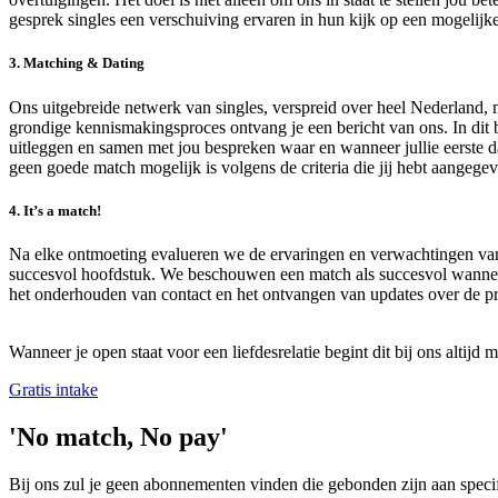
gesprek singles een verschuiving ervaren in hun kijk op een mogelijke
3. Matching & Dating
Ons uitgebreide netwerk van singles, verspreid over heel Nederland,
grondige kennismakingsproces ontvang je een bericht van ons. In dit 
uitleggen en samen met jou bespreken waar en wanneer jullie eerste da
geen goede match mogelijk is volgens de criteria die jij hebt aangegev
4. It’s a match!
Na elke ontmoeting evalueren we de ervaringen en verwachtingen van b
succesvol hoofdstuk. We beschouwen een match als succesvol wanneer 
het onderhouden van contact en het ontvangen van updates over de prac
Wanneer je open staat voor een liefdesrelatie begint dit bij ons altijd 
Gratis intake
'No match, No pay'
Bij ons zul je geen abonnementen vinden die gebonden zijn aan specifi