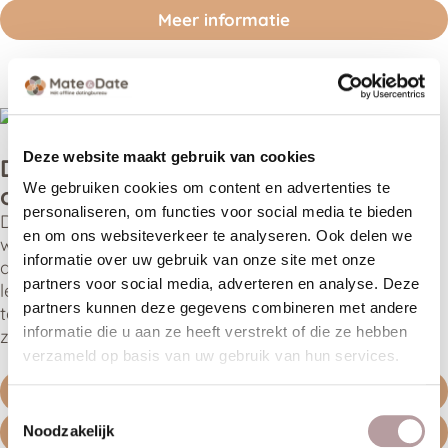
Meer informatie
Deze website maakt gebruik van cookies
Daten na verlies: opnieuw verbinden
We gebruiken cookies om content en advertenties te
op jouw tempo
personaliseren, om functies voor social media te bieden
Daten na verlies: je hoeft niet te ‘samensmelten’ om
en om ons websiteverkeer te analyseren. Ook delen we
weer lief te hebben. Denk in team: wat voeg je toe
informatie over uw gebruik van onze site met onze
aan elkaars leven, op jouw tempo. Leeftijd of
partners voor social media, adverteren en analyse. Deze
levensfase kan extra gevoelig zijn—doorbreek het
partners kunnen deze gegevens combineren met andere
taboe en benoem wat je nodig hebt. Van ik naar wij,
informatie die u aan ze heeft verstrekt of die ze hebben
zonder jezelf kwijt te raken.
verzameld op basis van uw gebruik van hun services.
Gratis intake
Toestemmingsselectie
Meer informatie
Noodzakelijk