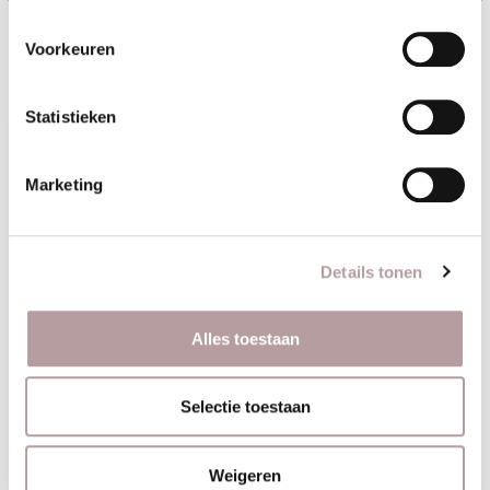
Voorkeuren
Statistieken
Marketing
Details tonen
Alles toestaan
Benieuwd naar wat we voor jou
kunnen betekenen?
Selectie toestaan
Wanneer je open staat voor een liefdes- en/of
vriendschapsrelatie of een persoonlijk
Weigeren