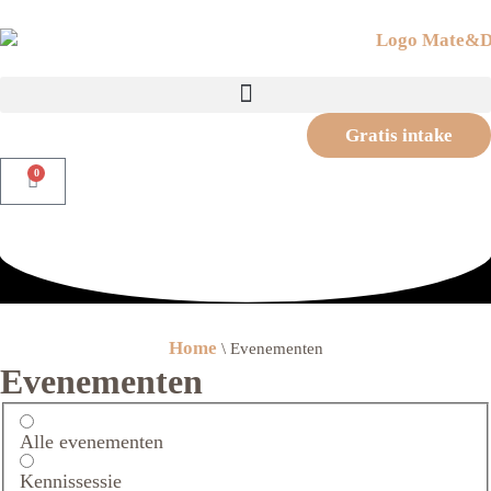
Gratis intake
0
Home
\
Evenementen
Evenementen
Alle evenementen
Kennissessie