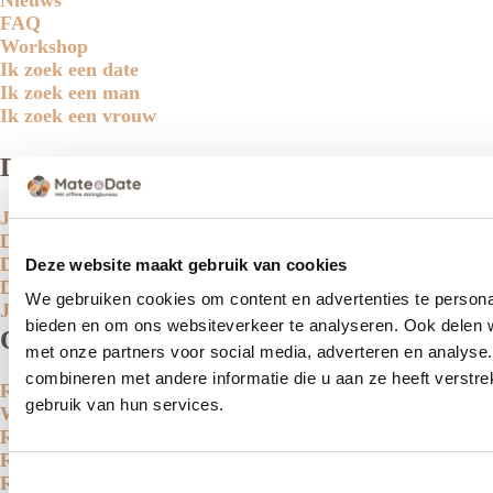
FAQ
Workshop
Ik zoek een date
Ik zoek een man
Ik zoek een vrouw
Doelgroepen
Jongeren
Dertigers en Veertigers
Daten als 50-plusser
Deze website maakt gebruik van cookies
Daten na verlies
We gebruiken cookies om content en advertenties te personal
Jonge senioren
bieden en om ons websiteverkeer te analyseren. Ook delen w
Onze aanpak
met onze partners voor social media, adverteren en analys
combineren met andere informatie die u aan ze heeft verstr
Relatiebemiddeling
gebruik van hun services.
Workshop - Single Works
Relatiebemiddeling Zuid-Holland
Relatiebemiddeling Noord-Holland
Toestemmingsselectie
Relatiebemiddeling Den Haag