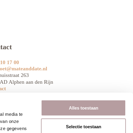
tact
10 17 00
oet@mateanddate.nl
uisstraat 263
AD Alphen aan den Rijn
act
Alles toestaan
al media te
 van onze
Selectie toestaan
deze gegevens