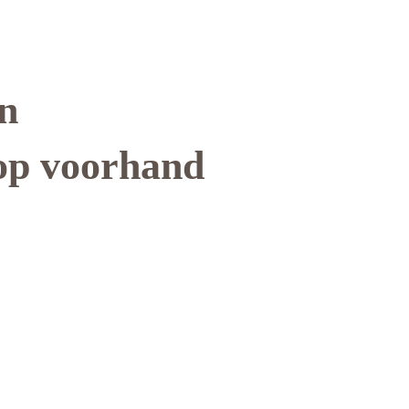
en
 op voorhand