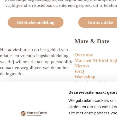
vrijblijvend en kosteloos oriënterend gesprek, dit is telefon
Relatiebemiddeling
Gratis intake
Mate & Date
Het adviesbureau op het gebied van
Over ons
relatie- en vriendschapsbemiddeling,
Married At First Sig
waarbij wij ons richten op persoonlijk
Nieuws
contact en wegblijven van de online
FAQ
datingmarkt.
Workshop
Ik zoek een date
Ik zoek een man
Deze website maakt gebru
Onze thema's
Ik zoek een vrouw
We gebruiken cookies om c
Doelgroepen
bieden en om ons websitev
Wanneer heb jij je hetero-zijn
bekendgemaakt?
site met onze partners vo