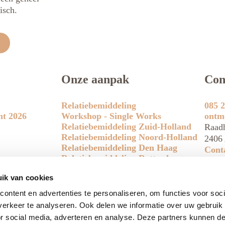
isch.
Onze aanpak
Con
Relatiebemiddeling
085 2
ht 2026
Workshop - Single Works
ontm
Relatiebemiddeling Zuid-Holland
Raadh
Relatiebemiddeling Noord-Holland
2406 
Relatiebemiddeling Den Haag
Cont
Relatiebemiddeling Rotterdam
Relatiebemiddeling Amsterdam
ik van cookies
Relatiebemiddeling Utrecht
Relatiebemiddeling Leiden
ontent en advertenties te personaliseren, om functies voor soci
Relatiebemiddeling Eindhoven
erkeer te analyseren. Ook delen we informatie over uw gebruik
Relatiebemiddeling Amersfoort
or social media, adverteren en analyse. Deze partners kunnen 
Relatiebemiddeling Tilburg