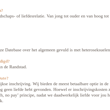
n?
schaps- of liefdesrelatie. Van jong tot ouder en van hoog tot 
ze Datebase over het algemeen gevuld is met heteroseksuelen
rdigd?
in de Randstad.
Date?
lijkse inschrijving. Wij bieden de meest betaalbare optie in d
 nog geen liefde hebt gevonden. Hoewel er inschrijvingskosten 
ch, no pay’ principe, nadat we daadwerkelijk liefde voor jou
k.