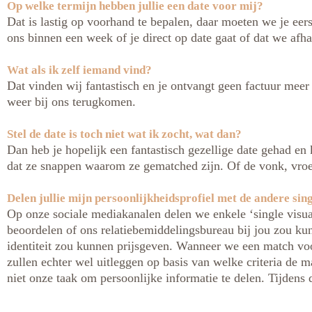
Op welke termijn hebben jullie een date voor mij?
Dat is lastig op voorhand te bepalen, daar moeten we je eer
ons binnen een week of je direct op date gaat of dat we afha
Wat als ik zelf iemand vind?
Dat vinden wij fantastisch en je ontvangt geen factuur meer
weer bij ons terugkomen.
Stel de date is toch niet wat ik zocht, wat dan?
Dan heb je hopelijk een fantastisch gezellige date gehad 
dat ze snappen waarom ze gematched zijn. Of de vonk, vroeg
Delen jullie mijn persoonlijkheidsprofiel met de andere sin
Op onze sociale mediakanalen delen we enkele ‘single visuals
beoordelen of ons relatiebemiddelingsbureau bij jou zou kun
identiteit zou kunnen prijsgeven. Wanneer we een match voo
zullen echter wel uitleggen op basis van welke criteria de 
niet onze taak om persoonlijke informatie te delen. Tijdens 