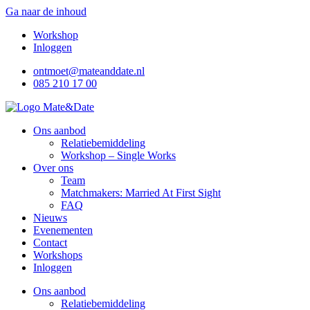
Ga naar de inhoud
Workshop
Inloggen
ontmoet@mateanddate.nl
085 210 17 00
Ons aanbod
Relatiebemiddeling
Workshop – Single Works
Over ons
Team
Matchmakers: Married At First Sight
FAQ
Nieuws
Evenementen
Contact
Workshops
Inloggen
Ons aanbod
Relatiebemiddeling