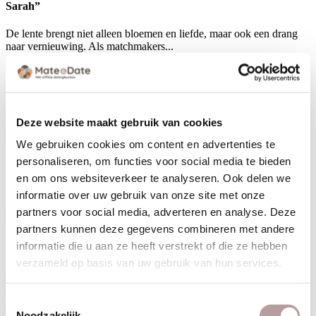
Sarah”
De lente brengt niet alleen bloemen en liefde, maar ook een drang
naar vernieuwing. Als matchmakers...
Lees artikel
Persoonlijke relatiebemiddeling versus online dating
In de wereld van de moderne liefde lijkt het aanbod van online
Deze website maakt gebruik van cookies
datingplatforms eindeloos te zijn....
Lees artikel
We gebruiken cookies om content en advertenties te
personaliseren, om functies voor social media te bieden
Alpaca knuffelen op Valentijnsdag
en om ons websiteverkeer te analyseren. Ook delen we
informatie over uw gebruik van onze site met onze
Op Valentijnsdag werden wij benaderd door het AD met de vraag of
wij goede Valentijn tips...
partners voor social media, adverteren en analyse. Deze
Lees artikel
partners kunnen deze gegevens combineren met andere
informatie die u aan ze heeft verstrekt of die ze hebben
Online daten? Wij koppelen geliefden op ouderwetse manier.
verzameld op basis van uw gebruik van hun services.
Online daten? Linda en Corrien koppelen geliefden op de
ouderwetse manier: ‘Stoppen niet tot juiste match’...
Toestemmingsselectie
Lees artikel
Noodzakelijk