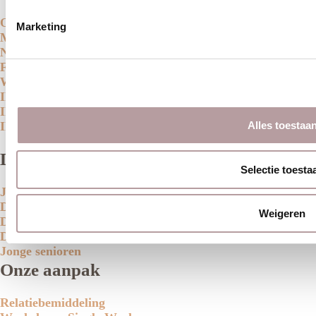
Over ons
Marketing
Married At First Sight 2026
Nieuws
FAQ
Workshop
Ik zoek een date
Ik zoek een man
Ik zoek een vrouw
Alles toestaa
Doelgroepen
Selectie toesta
Jongeren
Dertigers en Veertigers
Weigeren
Daten als 50-plusser
Daten na verlies
Jonge senioren
Onze aanpak
Relatiebemiddeling