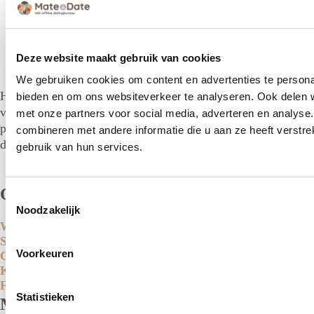
Gratis intake
Deze website maakt gebruik van cookies
We gebruiken cookies om content en advertenties te personal
Het adviesbureau op het gebied van relatie- en
bieden en om ons websiteverkeer te analyseren. Ook delen w
vriendschapsbemiddeling, waarbij wij ons richten op
met onze partners voor social media, adverteren en analys
persoonlijk contact en wegblijven van de online
combineren met andere informatie die u aan ze heeft verstr
datingmarkt.
gebruik van hun services.
Onze thema's
Toestemmingsselectie
Noodzakelijk
Wanneer heb jij je hetero-zijn bekendgemaakt?
Single en verlangen naar intimiteit
Voorkeuren
Goede voornemens
Kent liefde (leef)tijdsgrenzen?
Flirten zonder ongemak
Statistieken
Mate & Date