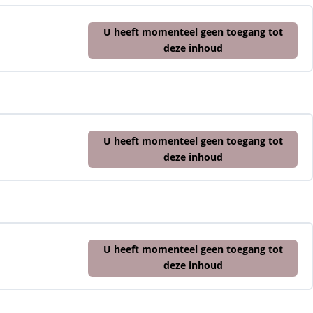
U heeft momenteel geen toegang tot
deze inhoud
U heeft momenteel geen toegang tot
deze inhoud
U heeft momenteel geen toegang tot
deze inhoud