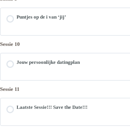
Puntjes op de i van ‘jij’
Sessie 10
Jouw persoonlijke datingplan
Sessie 11
Laatste Sessie!!! Save the Date!!!