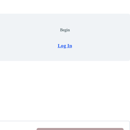
Begin
Log In