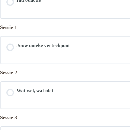
Introductie
Sessie 1
Jouw unieke vertrekpunt
Sessie 2
Wat wel, wat niet
Sessie 3