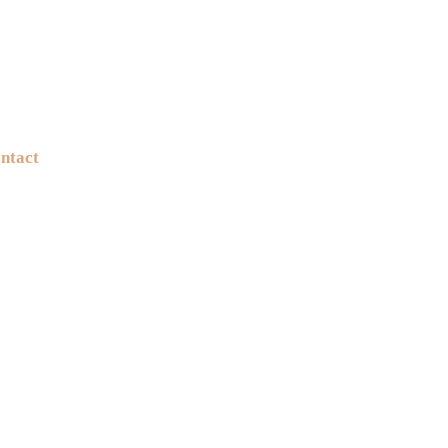
ntact