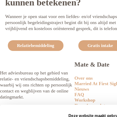
kunnen betekenen?
Wanneer je open staat voor een liefdes- en/of vriendschaps
persoonlijk begeleidingstraject begint dit bij ons altijd me
vrijblijvend en kosteloos oriënterend gesprek, dit is telefon
Relatiebemiddeling
Gratis intake
Mate & Date
Het adviesbureau op het gebied van
Over ons
relatie- en vriendschapsbemiddeling,
Married At First Sig
waarbij wij ons richten op persoonlijk
Nieuws
contact en wegblijven van de online
FAQ
datingmarkt.
Workshop
Ik zoek een date
Ik zoek een man
Deze website maakt gebru
Onze thema's
Ik zoek een vrouw