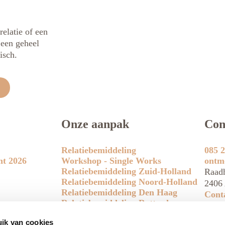
relatie of een
t een geheel
isch.
Onze aanpak
Con
Relatiebemiddeling
085 2
ht 2026
Workshop - Single Works
ontm
Relatiebemiddeling Zuid-Holland
Raadh
Relatiebemiddeling Noord-Holland
2406 
Relatiebemiddeling Den Haag
Cont
Relatiebemiddeling Rotterdam
Relatiebemiddeling Amsterdam
ik van cookies
Relatiebemiddeling Utrecht