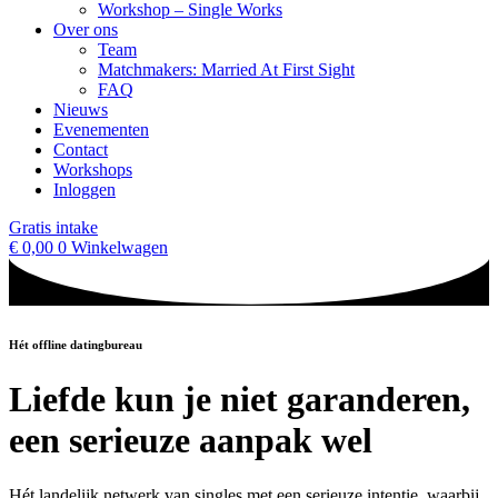
Workshop – Single Works
Over ons
Team
Matchmakers: Married At First Sight
FAQ
Nieuws
Evenementen
Contact
Workshops
Inloggen
Gratis intake
€
0,00
0
Winkelwagen
Hét offline datingbureau
Liefde kun je niet garanderen,
een serieuze aanpak wel
Hét landelijk netwerk van singles met een serieuze intentie, waarbij