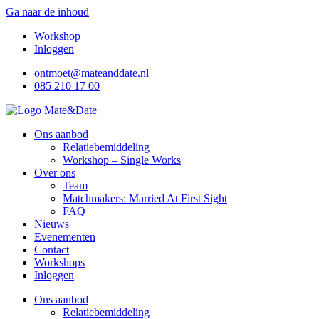
Ga naar de inhoud
Workshop
Inloggen
ontmoet@mateanddate.nl
085 210 17 00
Ons aanbod
Relatiebemiddeling
Workshop – Single Works
Over ons
Team
Matchmakers: Married At First Sight
FAQ
Nieuws
Evenementen
Contact
Workshops
Inloggen
Ons aanbod
Relatiebemiddeling