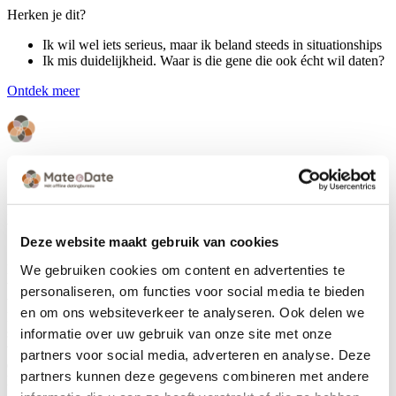
Herken je dit?
Ik wil wel iets serieus, maar ik beland steeds in situationships
Ik mis duidelijkheid. Waar is die gene die ook écht wil daten?
Ontdek meer
Ik ben echt ongelofelijk blij dat ik weer
bij hen heb aangeklopt
Deze website maakt gebruik van cookies
Een tijd geleden stond ik al ingeschreven, maar ik was er even
We gebruiken cookies om content en advertenties te
tussenuit gestapt omdat ik zelf iemand had ontmoet. Toen dat
personaliseren, om functies voor social media te bieden
uiteindelijk toch geen match bleek, klopte ik na een tijdje weer aan.
en om ons websiteverkeer te analyseren. Ook delen we
En precies zoals Mate & Date belooft: je inschrijving blijft gewoon
staan. Ze vertelden me meteen enthousiast dat ze een hele leuke
informatie over uw gebruik van onze site met onze
vrouw hadden ontmoet die week en dat ze dachten dat wij goed bij
partners voor social media, adverteren en analyse. Deze
elkaar zouden passen. Dus ik ging al snel op date en ze hadden
partners kunnen deze gegevens combineren met andere
helemaal gelijk.