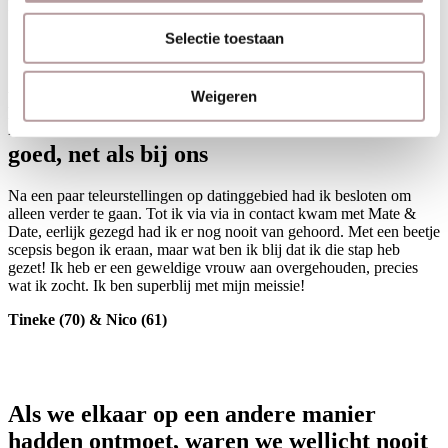
Belinda (55) & Leon (51)
“wij blijven liever anoniem”
Selectie toestaan
Neem de gok! De dames weten waar ze
Weigeren
het over hebben en het komt vast en zeker
goed, net als bij ons
Na een paar teleurstellingen op datinggebied had ik besloten om
alleen verder te gaan. Tot ik via via in contact kwam met Mate &
Date, eerlijk gezegd had ik er nog nooit van gehoord. Met een beetje
scepsis begon ik eraan, maar wat ben ik blij dat ik die stap heb
gezet! Ik heb er een geweldige vrouw aan overgehouden, precies
wat ik zocht. Ik ben superblij met mijn meissie!
Tineke (70) & Nico (61)
Als we elkaar op een andere manier
hadden ontmoet, waren we wellicht nooit