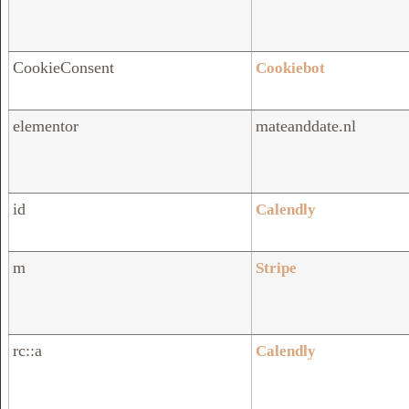
CookieConsent
Cookiebot
elementor
mateanddate.nl
id
Calendly
m
Stripe
rc::a
Calendly