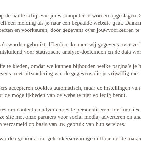
op de harde schijf van jouw computer te worden opgeslagen. 
eeft een melding als je naar een bepaalde website gaat. Dankz
eften en voorkeuren, door gegevens over jouwvoorkeuren te 
na’s worden gebruikt. Hierdoor kunnen wij gegevens over ver
tsluitend voor statistische analyse-doeleinden en de data wo
te te bieden, omdat we kunnen bijhouden welke pagina’s je ha
vens, met uitzondering van de gegevens die je vrijwillig met 
ers accepteren cookies automatisch, maar de instellingen v
or de mogelijkheden van de website niet volledig benut.
s om content en advertenties te personaliseren, om functies 
e site met onze partners voor social media, adverteren en a
ben verzameld op basis van uw gebruik van hun services.
 worden gebruikt om gebruikerservaringen efficiënter te make