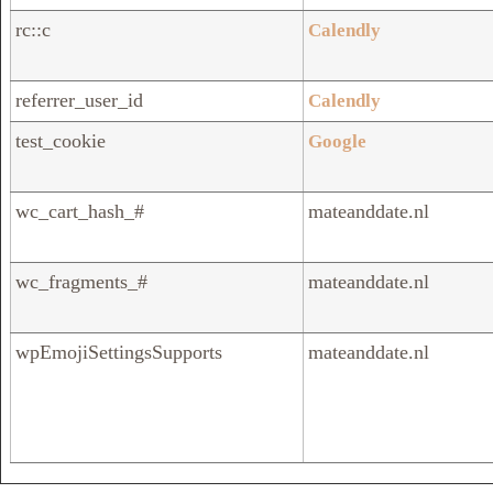
rc::c
Calendly
referrer_user_id
Calendly
test_cookie
Google
wc_cart_hash_#
mateanddate.nl
wc_fragments_#
mateanddate.nl
wpEmojiSettingsSupports
mateanddate.nl