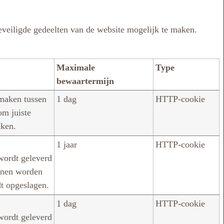
eveiligde gedeelten van de website mogelijk te maken.
Maximale
Type
bewaartermijn
maken tussen
1 dag
HTTP-cookie
om juiste
aken.
1 jaar
HTTP-cookie
 wordt geleverd
nnen worden
dt opgeslagen.
1 dag
HTTP-cookie
 wordt geleverd