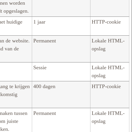
nnen worden
dt opgeslagen.
het huidige
1 jaar
HTTP-cookie
an de website.
Permanent
Lokale HTML-
ud van de
opslag
Sessie
Lokale HTML-
opslag
ang te krijgen
400 dagen
HTTP-cookie
nkomstig
maken tussen
Permanent
Lokale HTML-
om juiste
opslag
aken.