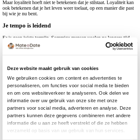
Maar loyaliteit hoeft niet te betekenen dat je stilstaat. Loyaliteit kan
ook betekenen dat je het leven weer toelaat, op een manier die past
bij wie je nu bent.
Je tempo is leidend
Er is geen juiste termijn. Sommige mensen voelen na langere tijd
weer ruimte, anderen eerder. En soms is er ruimte voor contact, maar
nog niet voor een relatie. Dat is allemaal legitiem.
Als je jezelf één kompas meegeeft, laat het dan dit zijn: jouw tempo
is geen obstakel, het is onderdeel van zorgvuldigheid.
Deze website maakt gebruik van cookies
Wat helpt als je weer wilt daten, maar het
We gebruiken cookies om content en advertenties te
personaliseren, om functies voor social media te bieden
niet wilt forceren?
en om ons websiteverkeer te analyseren. Ook delen we
Wanneer je voorzichtig opnieuw wilt daten, helpt het om de druk
informatie over uw gebruik van onze site met onze
van “het moet meteen goed zijn” los te laten. Je hoeft niet direct te
partners voor social media, adverteren en analyse. Deze
weten waar het naartoe gaat. Het mag klein beginnen.
partners kunnen deze gegevens combineren met andere
Begin bij situaties die licht voelen
informatie die u aan ze heeft verstrekt of die ze hebben
verzameld op basis van uw gebruik van hun services.
Kies vormen van contact die niet te intens zijn: een korte wandeling,