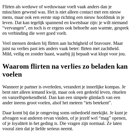
Flirten als weduwe of weduwnaar voelt vaak anders dan je
misschien gewend was. Het is niet alleen contact met een nieuw
mens, maar ook een eerste stap richting een nieuw hoofdstuk in je
leven. Dat kan tegelijk spannend en kwetsbaar zijn: je wilt niemand
“vervangen”, en toch is er ergens ook behoefte aan warmte, gesprek
en verbinding die weer goed voelt.
Veel mensen denken bij flirten aan luchtigheid of bravoure. Maar
juist na verlies past iets anders vaak beter: flirten met zachtheid.
Mild, veilig en zonder haast, waarbij jij bepaalt wat klopt voor jou.
Waarom flirten na verlies zo beladen kan
voelen
Wanneer je partner is overleden, verandert je innerlijke kompas. Je
bent niet alleen iemand kwijt, maar ook een gedeeld leven, rituelen
en vanzelfsprekendheid. Dan kan een simpele glimlach van een
ander ineens groot voelen, alsof het meteen “iets betekent”.
Daar komt bij dat je omgeving soms onbedoeld meekijkt. Je kunt je
afvragen wat anderen ervan vinden, of je jezelf wel “mag” openen,
of je loyaliteit in het geding is. Die vragen zijn normaal. Ze laten
vooral zien dat je liefde serieus neemt.