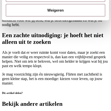
In een persoonlijke aanpak waarin jij in de lead blijft, kun je die
Weigeren
zachtheid bewaren. Niet jagen, niet pushen, maar de
omstandigheden creëren waarin contact natuurlijk kan groeien. Met
aandacht voor wie jij bent, wat je hebt meegemaakt en wat je nu
nodig hebt.
Een zachte uitnodiging: je hoeft het niet
alleen uit te zoeken
Als je voelt dat er weer ruimte komt voor daten, maar je zoekt een
manier die veilig en respectvol is, dan kan een vrijblijvend gesprek
helpen. Niet om iets te beloven, wel om helder te krijgen wat bij jou
past en welk tempo klopt.
Je mag voorzichtig zijn én nieuwsgierig. Flirten met zachtheid is
geen kleine stap, het is een moedige: kiezen voor leven, op jouw
manier.
Dit artikel delen?
Bekijk andere artikelen