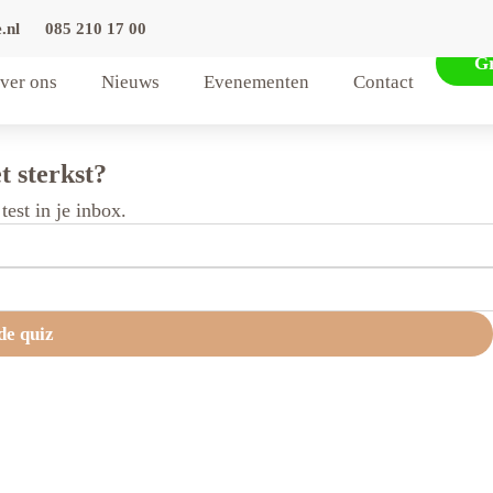
.nl
085 210 17 00
Gr
ver ons
Nieuws
Evenementen
Contact
t sterkst?
est in je inbox.
de quiz