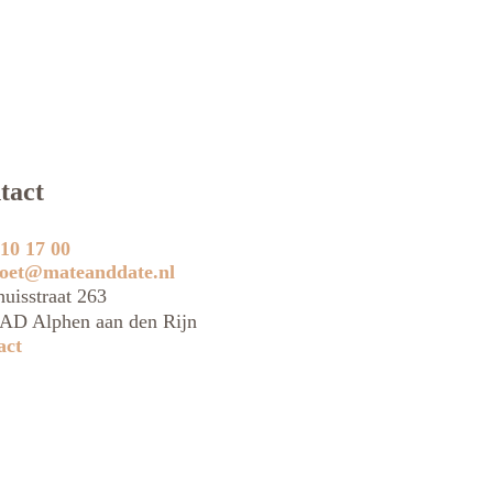
tact
10 17 00
oet@mateanddate.nl
uisstraat 263
AD Alphen aan den Rijn
act