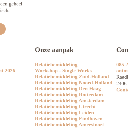
t een geheel
isch.
Onze aanpak
Con
Relatiebemiddeling
085 2
ht 2026
Workshop - Single Works
ontm
Relatiebemiddeling Zuid-Holland
Raadh
Relatiebemiddeling Noord-Holland
2406 
Relatiebemiddeling Den Haag
Cont
Relatiebemiddeling Rotterdam
Relatiebemiddeling Amsterdam
Relatiebemiddeling Utrecht
Relatiebemiddeling Leiden
Relatiebemiddeling Eindhoven
Relatiebemiddeling Amersfoort