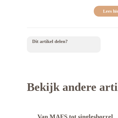
Lees hie
Dit artikel delen?
Bekijk andere art
Van MAFS tot singlesborrel