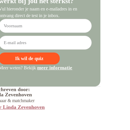
werkt bij jou het sterkst?
Vul hieronder je naam en e-mailadres in en
ontvang direct de test in je inbox.
Ik wil de quiz
meer informatie
Meer weten? Bekijk
chreven door:
da Zevenhoven
naar & matchmaker
r Linda Zevenhoven