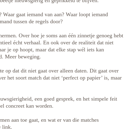
beetje nieuwsgierig en geprikkeld te blijven.”
t? Waar gaat iemand van aan? Waar loopt iemand
emand tussen de regels door?
hermen. Over hoe je soms aan één zinnetje genoeg hebt
ntieel écht verhaal. En ook over de realiteit dat niet
ar je op hoopt, maar dat elke stap wél iets kan
id. Meer beweging.
te op dat dit niet gaat over alleen daten. Dit gaat over
 het soort match dat niet ‘perfect op papier’ is, maar
ieuwsgierigheid, een goed gesprek, en het simpele feit
heel concreet kan worden.
ermen aan toe gaat, en wat er van die matches
 link.