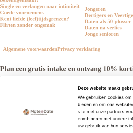
bekendgemaakt?
Single en verlangen naar intimiteit
Jongeren
Goede voornemens
Dertigers en Veertige
Kent liefde (leef)tijdsgrenzen?
Daten als 50-plusser
Flirten zonder ongemak
Daten na verlies
Jonge senioren
Algemene voorwaarden
Privacy verklaring
Plan een gratis intake en ontvang 10% korti
Nu tijdelijk 10% korting op het inschrijfgeld. Pak je voordeel
Deze website maakt gebru
We gebruiken cookies om c
bieden en om ons websitev
site met onze partners vo
combineren met andere inf
Voorbereiden op de liefde, kan dat? Ja!
uw gebruik van hun servic