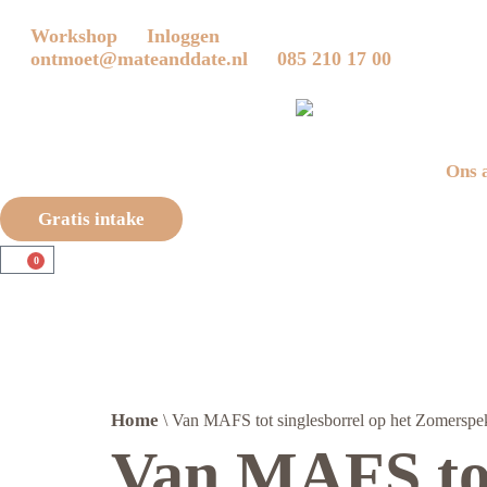
Workshop
Inloggen
ontmoet@mateanddate.nl
085 210 17 00
Ons 
Gratis intake
0
Home
\
Van MAFS tot singlesborrel op het Zomerspekt
Van MAFS tot