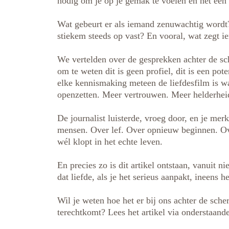
nodig om je op je gemak te voelen en nét een 
Wat gebeurt er als iemand zenuwachtig word
stiekem steeds op vast? En vooral, wat zegt i
We vertelden over de gesprekken achter de sc
om te weten dit is geen profiel, dit is een pote
elke kennismaking meteen de liefdesfilm is wa
openzetten. Meer vertrouwen. Meer helderhe
De journalist luisterde, vroeg door, en je merk
mensen. Over lef. Over opnieuw beginnen. Over
wél klopt in het echte leven.
En precies zo is dit artikel ontstaan, vanuit n
dat liefde, als je het serieus aanpakt, ineens 
Wil je weten hoe het er bij ons achter de sch
terechtkomt? Lees het artikel via onderstaande