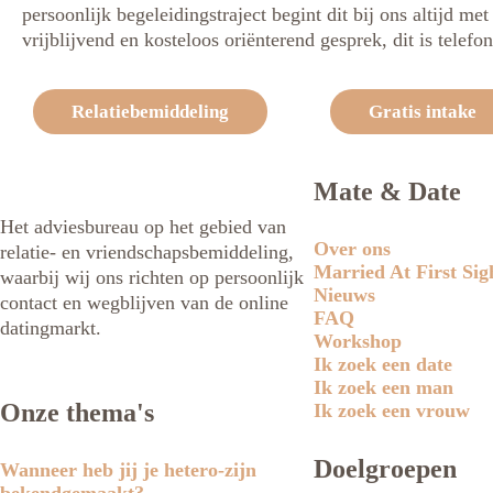
persoonlijk begeleidingstraject begint dit bij ons altijd me
vrijblijvend en kosteloos oriënterend gesprek, dit is telefon
Relatiebemiddeling
Gratis intake
Mate & Date
Het adviesbureau op het gebied van
Over ons
relatie- en vriendschapsbemiddeling,
Married At First Sig
waarbij wij ons richten op persoonlijk
Nieuws
contact en wegblijven van de online
FAQ
datingmarkt.
Workshop
Ik zoek een date
Ik zoek een man
Onze thema's
Ik zoek een vrouw
Doelgroepen
Wanneer heb jij je hetero-zijn