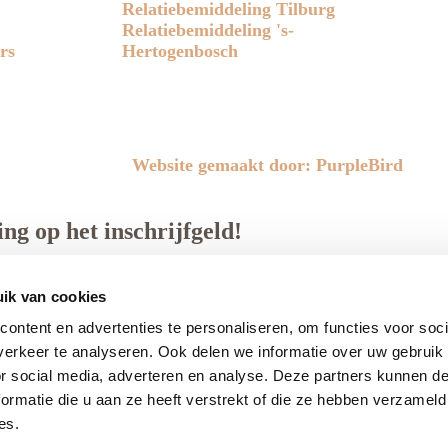
Relatiebemiddeling Tilburg
Relatiebemiddeling 's-
rs
Hertogenbosch
Website gemaakt door: PurpleBird
ng op het inschrijfgeld!
 en boek je gratis intake!
ik van cookies
Plan mijn gratis intake
ontent en advertenties te personaliseren, om functies voor soci
erkeer te analyseren. Ook delen we informatie over uw gebruik
or social media, adverteren en analyse. Deze partners kunnen 
ormatie die u aan ze heeft verstrekt of die ze hebben verzameld
es.