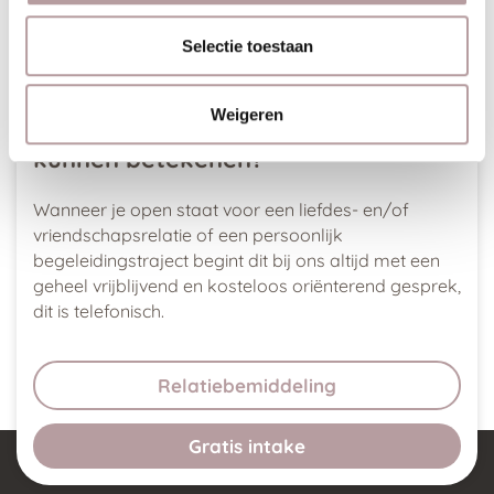
Selectie toestaan
Weigeren
Benieuwd naar wat we voor jou
kunnen betekenen?
Wanneer je open staat voor een liefdes- en/of
vriendschapsrelatie of een persoonlijk
begeleidingstraject begint dit bij ons altijd met een
geheel vrijblijvend en kosteloos oriënterend gesprek,
dit is telefonisch.
Relatiebemiddeling
Gratis intake