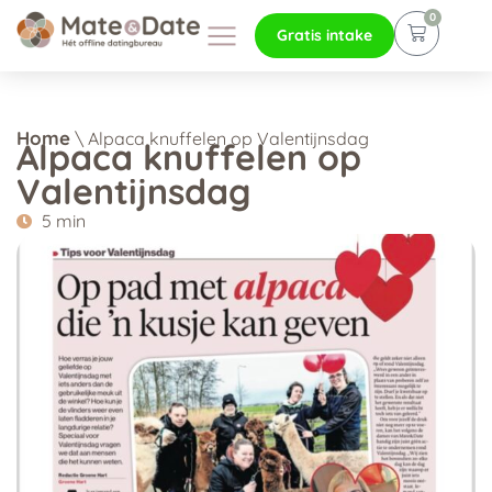
0
Gratis intake
Home
\
Alpaca knuffelen op Valentijnsdag
Alpaca knuffelen op
Valentijnsdag
5 min