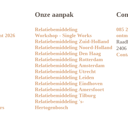
Onze aanpak
Con
Relatiebemiddeling
085 2
ht 2026
Workshop - Single Works
ontm
Relatiebemiddeling Zuid-Holland
Raadh
Relatiebemiddeling Noord-Holland
2406 
Relatiebemiddeling Den Haag
Cont
Relatiebemiddeling Rotterdam
Relatiebemiddeling Amsterdam
Relatiebemiddeling Utrecht
Relatiebemiddeling Leiden
Relatiebemiddeling Eindhoven
Relatiebemiddeling Amersfoort
Relatiebemiddeling Tilburg
Relatiebemiddeling 's-
rs
Hertogenbosch