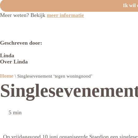
Ik wil 
Meer weten? Bekijk
meer informatie
Geschreven door:
Linda
Over Linda
Home
\
Singlesevenement ‘tegen woningnood’
Singlesevenement
5 min
Op vrijdagavond 10 juni organiseerde Staedion een singles