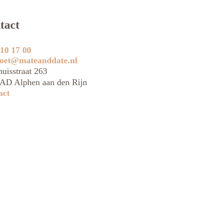
tact
10 17 00
oet@mateanddate.nl
uisstraat 263
AD Alphen aan den Rijn
act