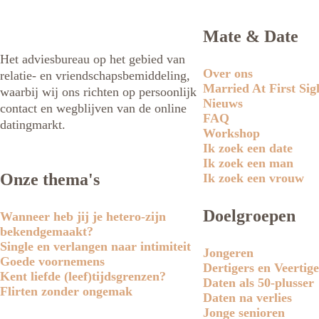
Mate & Date
Het adviesbureau op het gebied van
Over ons
relatie- en vriendschapsbemiddeling,
Married At First Sig
waarbij wij ons richten op persoonlijk
Nieuws
contact en wegblijven van de online
FAQ
datingmarkt.
Workshop
Ik zoek een date
Ik zoek een man
Onze thema's
Ik zoek een vrouw
Doelgroepen
Wanneer heb jij je hetero-zijn
bekendgemaakt?
Single en verlangen naar intimiteit
Jongeren
Goede voornemens
Dertigers en Veertige
Kent liefde (leef)tijdsgrenzen?
Daten als 50-plusser
Flirten zonder ongemak
Daten na verlies
Jonge senioren