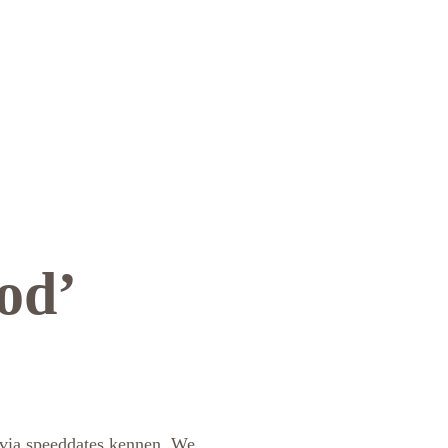
od’
 via speeddates kennen. We