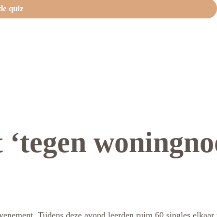
de quiz
 ‘tegen woningno
evenement. Tijdens deze avond leerden ruim 60 singles elkaar