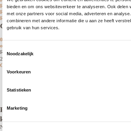
Relatiebemiddeling Amersfoort
bieden en om ons websiteverkeer te analyseren. Ook delen w
Relatiebemiddeling Tilburg
met onze partners voor social media, adverteren en analys
Relatiebemiddeling 's-Hertogenbosch
combineren met andere informatie die u aan ze heeft verstr
Contact
gebruik van hun services.
085 210 17 00
ontmoet@mateanddate.nl
Toestemmingsselectie
Raadhuisstraat 263
Noodzakelijk
2406 AD Alphen aan den Rijn
Contact
Voorkeuren
Algemene voorwaarden
Privacy verklaring
Statistieken
Website gemaakt door: PurpleBird
Plan een gratis intake en ontvang 10%
Marketing
korting op het inschrijfgeld!
Nu tijdelijk 10% korting op het inschrijfgeld. Pak je voordeel