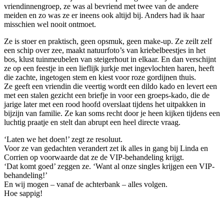
vriendinnengroep, ze was al bevriend met twee van de andere
meiden en zo was ze er ineens ook altijd bij. Anders had ik haar
misschien wel nooit ontmoet.
Ze is stoer en praktisch, geen opsmuk, geen make-up. Ze zeilt zelf
een schip over zee, maakt natuurfoto’s van kriebelbeestjes in het
bos, klust tuinmeubelen van steigerhout in elkaar. En dan verschijnt
ze op een feestje in een lieflijk jurkje met ingevlochten haren, heeft
die zachte, ingetogen stem en kiest voor roze gordijnen thuis.
Ze geeft een vriendin die veertig wordt een dildo kado en levert een
met een stalen gezicht een briefje in voor een groeps-kado, die de
jarige later met een rood hoofd overslaat tijdens het uitpakken in
bijzijn van familie. Ze kan soms recht door je heen kijken tijdens een
luchtig praatje en stelt dan abrupt een heel directe vraag.
‘Laten we het doen!’ zegt ze resoluut.
Voor ze van gedachten verandert zet ik alles in gang bij Linda en
Corrien op voorwaarde dat ze de VIP-behandeling krijgt.
‘Dat komt goed’ zeggen ze. ‘Want al onze singles krijgen een VIP-
behandeling!’
En wij mogen – vanaf de achterbank – alles volgen.
Hoe sappig!